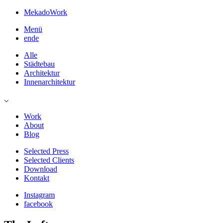
Mekado
Work
Menü
en
de
Alle
Städtebau
Architektur
Innenarchitektur
⌵
Work
About
Blog
Selected Press
Selected Clients
Download
Kontakt
Instagram
facebook